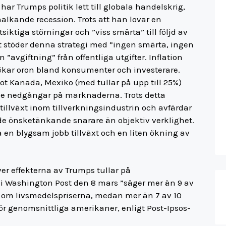
har Trumps politik lett till globala handelskrig,
kande recession. Trots att han lovar en
iktiga störningar och ”viss smärta” till följd av
nt stöder denna strategi med ”ingen smärta, ingen
avgiftning” från offentliga utgifter. Inflation
ökar oron bland konsumenter och investerare.
ot Kanada, Mexiko (med tullar på upp till 25%)
ande nedgångar på marknaderna. Trots detta
tillväxt inom tillverkningsindustrin och avfärdar
de önsketänkande snarare än objektiv verklighet.
en blygsam jobb tillväxt och en liten ökning av
r effekterna av Trumps tullar på
 i Washington Post den 8 mars ”säger mer än 9 av
r om livsmedelspriserna, medan mer än 7 av 10
r genomsnittliga amerikaner, enligt Post-Ipsos-