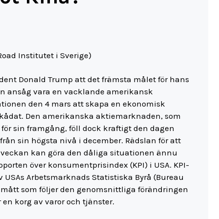
oad Institutet i Sverige)
ident Donald Trump att det främsta målet för hans
 han ansåg vara en vacklande amerikansk
 nationen den 4 mars att skapa en ekonomisk
e skådat. Den amerikanska aktiemarknaden, som
för sin framgång, föll dock kraftigt den dagen
rån sin högsta nivå i december. Rädslan för att
r veckan kan göra den dåliga situationen ännu
pporten över konsumentprisindex (KPI) i USA. KPI-
v USAs Arbetsmarknads Statistiska Byrå (Bureau
ionsmått som följer den genomsnittliga förändringen
 en korg av varor och tjänster.