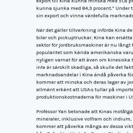
export till Kina kunna minska med 51,8 pr
kunna sjunka med 84,3 procent.” Under ti
sin export och vinna värdefulla marknad
När det gäller tillverkning införde Kina 
bilar och pickuptruckar. Kina kan ersätt
sektor för jordbruksmaskiner är nu långt
popularitet som kända amerikanska varu
nyligen varnat för att även om kinesisk
inte är särskilt skadliga, så skulle det f
marknadsandelar i Kina ändå påverka för
kommer att minska och deras lager av j
allmänt erkänt att USA:s tullar på impor
produktionskostnaderna för maskiner i U
Professor Yan betonade att Kinas motåtgä
mineraler, inklusive volfram och indium, s
kommer att påverka många av dessa viktig