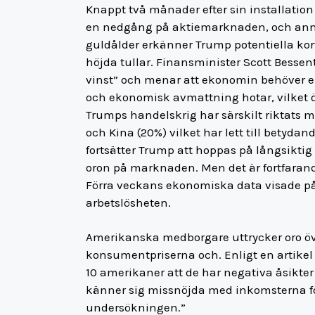
Knappt två månader efter sin installation 
en nedgång på aktiemarknaden, och annal
guldålder erkänner Trump potentiella korts
höjda tullar. Finansminister Scott Besse
vinst” och menar att ekonomin behöver en ”
och ekonomisk avmattning hotar, vilket 
Trumps handelskrig har särskilt riktats m
och Kina (20%) vilket har lett till betyd
fortsätter Trump att hoppas på långsiktig 
oron på marknaden. Men det är fortfaran
Förra veckans ekonomiska data visade på 
arbetslösheten.
Amerikanska medborgare uttrycker oro öve
konsumentpriserna och. Enligt en artikel
10 amerikaner att de har negativa åsikte
känner sig missnöjda med inkomsterna fö
undersökningen.”