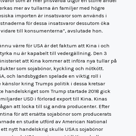
tvaror som är mer prisvärda utgör en större andel
erkas mer av tullarna än familjer med högre
nesiska importen är insatsvaror som används i
ostnaderna för dessa insatsvaror dessutom öka
 vidare till konsumenterna”, avslutade hon.
nnu värre för USA är det faktum att Kina i och
yrka nu är kapabelt till vedergällning. Den 3
steriet att Kina kommer att införa nya tullar på
dukter som sojabönor, kyckling och nötkött.
SA, och landsbygden spelade en viktig roll i
känslor kring Trumps politik i dessa kretsar
ste handelskriget som Trump startade 2018 gick
ljarder USD i förlorad export till Kina. Kinas
 att locka till sig andra producenter. Efter
entina för att ersätta sojabönor som producerats
arnade en studie utförd av American National
 ett nytt handelskrig skulle USA:s sojabönor