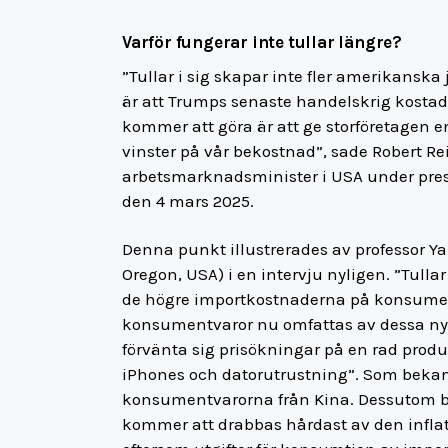
Varför fungerar inte tullar längre?
”Tullar i sig skapar inte fler amerikanska 
är att Trumps senaste handelskrig kostade
kommer att göra är att ge storföretagen e
vinster på vår bekostnad”, sade Robert Rei
arbetsmarknadsminister i USA under presi
den 4 mars 2025.
Denna punkt illustrerades av professor Yan
Oregon, USA) i en intervju nyligen. ”Tullar
de högre importkostnaderna på konsument
konsumentvaror nu omfattas av dessa n
förvänta sig prisökningar på en rad prod
iPhones och datorutrustning”. Som bekan
konsumentvarorna från Kina. Dessutom be
kommer att drabbas hårdast av den inflat