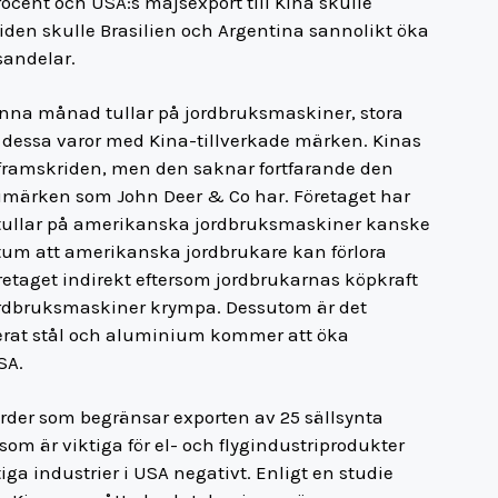
ocent och USA:s majsexport till Kina skulle
den skulle Brasilien och Argentina sannolikt öka
sandelar.
denna månad tullar på jordbruksmaskiner, stora
a dessa varor med Kina-tillverkade märken. Kinas
 framskriden, men den saknar fortfarande den
märken som John Deer & Co har. Företaget har
a tullar på amerikanska jordbruksmaskiner kanske
aktum att amerikanska jordbrukare kan förlora
etaget indirekt eftersom jordbrukarnas köpkraft
ordbruksmaskiner krympa. Dessutom är det
terat stål och aluminium kommer att öka
SA.
rder som begränsar exporten av 25 sällsynta
om är viktiga för el- och flygindustriprodukter
a industrier i USA negativt. Enligt en studie