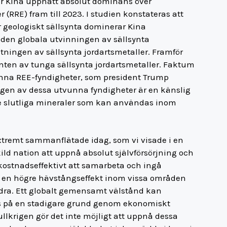
har Kina uppnått absolut dominans över
 (RRE) fram till 2023. I studien konstateras att
r geologiskt sällsynta dominerar Kina
v den globala utvinningen av sällsynta
tningen av sällsynta jordartsmetaller. Framför
enten av tunga sällsynta jordartsmetaller. Faktum
tvinna REE-fyndigheter, som president Trump
gen av dessa utvunna fyndigheter är en känslig
e slutliga mineraler som kan användas inom
extremt sammanflätade idag, som vi visade i en
skild nation att uppnå absolut självförsörjning och
 kostnadseffektivt att samarbeta och ingå
 en högre hävstångseffekt inom vissa områden
dra. Ett globalt gemensamt välstånd kan
as på en stadigare grund genom ekonomiskt
lkrigen gör det inte möjligt att uppnå dessa