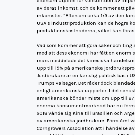
eftersom utgifter för konsumtion av impor
av deras inkomst, och de kommer att påv
inkomster. ”Eftersom cirka 1/5 av den ki
USA:s industriproduktion kan de högre k
produktionskostnaderna, vilket kan föras
Vad som kommer att göra saker och ting ä
med att dess ekonomi har fått en enorm st
mars meddelade det kinesiska handelsmini
upp till 15% på amerikanska jordbrukspro
Jordbrukare är en känslig politisk bas i U
Trumps valseger. Det råder dock blandade 
enligt amerikanska rapporter. I det sena
amerikanska bönder miste om upp till 27 mi
enorma konsumentmarknad har nu förmågan
2018 vände sig Kina till Brasilien och Arg
av amerikanska jordbrukare. Förra året v
Corngrowers Association att i händelse av