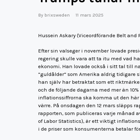
By
brixsweden
11 mars 2025
Hussein Askary (Viceordförande Belt and R
Efter sin valseger i november lovade pres
regering skulle vara att ta itu med vad
ekonomi. Han lovade också i sitt tal till
”guldålder” som Amerika aldrig tidigar
han själv har betraktat som ett riktmärke 
och de följande dagarna med mer än 10% f
inflationssiffrorna ska komma ut den hä
värre. På onsdagen den 12 mars släpps ra
rapporten, som publiceras varje månad a
of Labor Statistics), är ett viktigt inflat
i de priser som konsumenterna betalar för