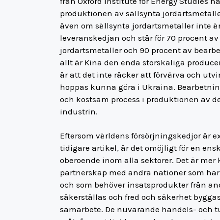
från Oxford Institute for Energy Studies 
produktionen av sällsynta jordartsmetaller
även om sällsynta jordartsmetaller inte ä
leveranskedjan och står för 70 procent a
jordartsmetaller och 90 procent av bearbe
allt är Kina den enda storskaliga produc
är att det inte räcker att förvärva och u
hoppas kunna göra i Ukraina. Bearbetnin
och kostsam process i produktionen av d
industrin.
Eftersom världens försörjningskedjor är 
tidigare artikel, är det omöjligt för en en
oberoende inom alla sektorer. Det är mer
partnerskap med andra nationer som har
och som behöver insatsprodukter från an
säkerställas och fred och säkerhet bygg
samarbete. De nuvarande handels- och tul