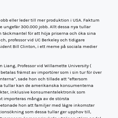
jobb eller leder till mer produktion i USA. Faktum
 ungefär 300.000 jobb. Allt dessa nya tullar
n täckmantel för att höja priserna och öka sina
ch, professor vid UC Berkeley och tidigare
dent Bill Clinton, i ett meme på sociala medier
 Liang, Professor vid Willamette University (
 betalas främst av importörer som i sin tur för över
erna”, sade hon och tillade att ”eftersom
ya tullar kan de amerikanska konsumenterna
ukter, inklusive konsumentelektronik som
t importeras många av de största
tonade hon att familjer med lägre inkomster
ionsökning som dessa tullar ger upphov till,