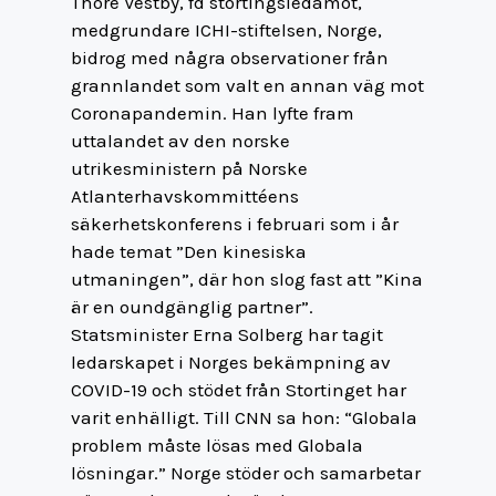
Thore Vestby, fd stortingsledamot,
medgrundare ICHI-stiftelsen, Norge,
bidrog med några observationer från
grannlandet som valt en annan väg mot
Coronapandemin. Han lyfte fram
uttalandet av den norske
utrikesministern på Norske
Atlanterhavskommittéens
säkerhetskonferens i februari som i år
hade temat ”Den kinesiska
utmaningen”, där hon slog fast att ”Kina
är en oundgänglig partner”.
Statsminister Erna Solberg har tagit
ledarskapet i Norges bekämpning av
COVID-19 och stödet från Stortinget har
varit enhälligt. Till CNN sa hon: “Globala
problem måste lösas med Globala
lösningar.” Norge stöder och samarbetar