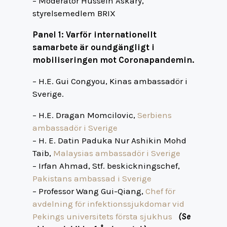
– Moderator Hussein Askary,
styrelsemedlem BRIX
Panel 1: Varför internationellt
samarbete är oundgängligt i
mobiliseringen mot Coronapandemin.
– H.E. Gui Congyou,
Kinas ambassadör i
Sverige
.
– H.E. Dragan Momcilovic,
Serbiens
ambassadör i Sverige
– H. E. Datin Paduka Nur Ashikin Mohd
Taib,
Malaysias ambassadör i Sverige
– Irfan Ahmad, Stf. beskickningschef,
Pakistans ambassad i Sverige
– Professor Wang Gui-Qiang,
Chef för
avdelning för infektionssjukdomar vid
Pekings universitets första sjukhus
(
Se