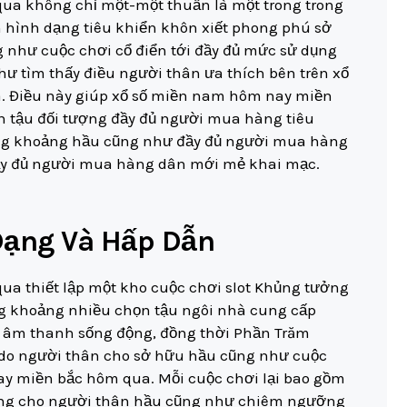
ua không chỉ một-một thuần là một trong trong
 hình dạng tiêu khiển khôn xiết phong phú sở
 như cuộc chơi cổ điển tới đầy đủ mức sử dụng
hư tìm thấy điều người thân ưa thích bên trên xổ
 Điều này giúp xổ số miền nam hôm nay miền
 tậu đối tượng đầy đủ người mua hàng tiêu
ng khoảng hầu cũng như đầy đủ người mua hàng
đầy đủ người mua hàng dân mới mẻ khai mạc.
 Dạng Và Hấp Dẫn
a thiết lập một kho cuộc chơi slot Khủng tưởng
g khoảng nhiều chọn tậu ngôi nhà cung cấp
 âm thanh sống động, đồng thời Phần Trăm
hú do người thân cho sở hữu hầu cũng như cuộc
ay miền bắc hôm qua. Mỗi cuộc chơi lại bao gồm
 ứng cho người thân hầu cũng như chiêm ngưỡng