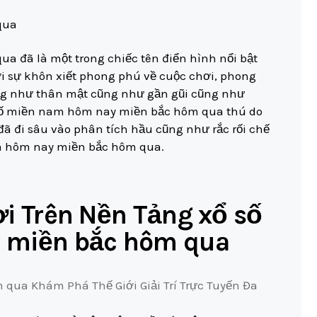
qua
 đã là một trong chiếc tên điển hình nổi bật
i sự khôn xiết phong phú về cuộc chơi, phong
ng như thân mật cũng như gần gũi cũng như
 số miền nam hôm nay miền bắc hôm qua thú do
đã đi sâu vào phân tích hầu cũng như rắc rối chế
am hôm nay miền bắc hôm qua.
i Trên Nền Tảng xổ số
 miền bắc hôm qua