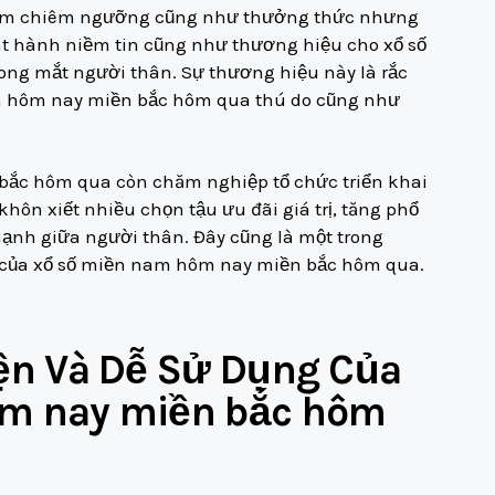
 tâm chiêm ngưỡng cũng như thưởng thức nhưng
át hành niềm tin cũng như thương hiệu cho xổ số
ng mắt người thân. Sự thương hiệu này là rắc
nam hôm nay miền bắc hôm qua thú do cũng như
bắc hôm qua còn chăm nghiệp tổ chức triển khai
khôn xiết nhiều chọn tậu ưu đãi giá trị, tăng phổ
nh giữa người thân. Đây cũng là một trong
ả của xổ số miền nam hôm nay miền bắc hôm qua.
iện Và Dễ Sử Dụng Của
ôm nay miền bắc hôm