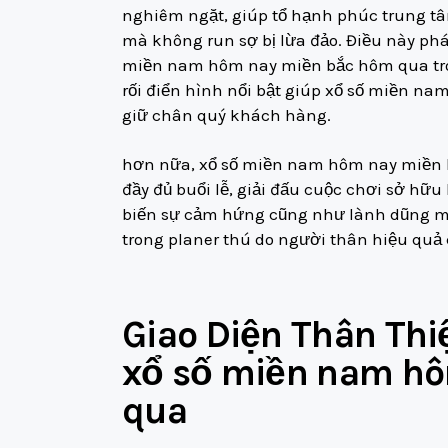
nghiêm ngặt, giúp tổ hạnh phúc trung
mà không run sợ bị lừa đảo. Điều này ph
miền nam hôm nay miền bắc hôm qua tro
rối điển hình nổi bật giúp xổ số miền 
giữ chân quý khách hàng.
hơn nữa, xổ số miền nam hôm nay miền 
đầy đủ buổi lễ, giải đấu cuộc chơi sở hữu 
biến sự cảm hứng cũng như lành dũng mạ
trong planer thú do người thân hiệu qu
Giao Diện Thân Th
xổ số miền nam h
qua