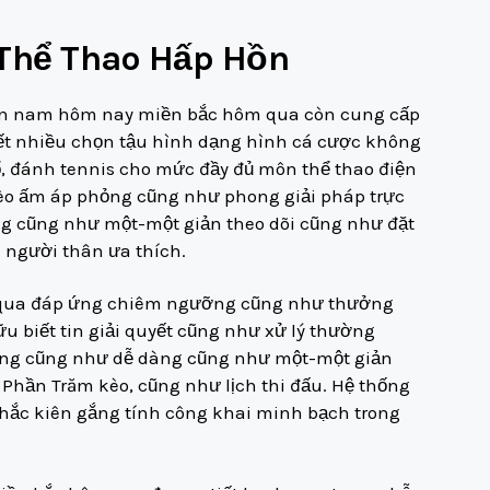
 Thể Thao Hấp Hồn
miền nam hôm nay miền bắc hôm qua còn cung cấp
iết nhiều chọn tậu hình dạng hình cá cược không
ổ, đánh tennis cho mức đầy đủ môn thể thao điện
kèo ấm áp phỏng cũng như phong giải pháp trực
g cũng như một-một giản theo dõi cũng như đặt
 người thân ưa thích.
qua đáp ứng chiêm ngưỡng cũng như thưởng
u biết tin giải quyết cũng như xử lý thường
ống cũng như dễ dàng cũng như một-một giản
, Phần Trăm kèo, cũng như lịch thi đấu. Hệ thống
hắc kiên gắng tính công khai minh bạch trong