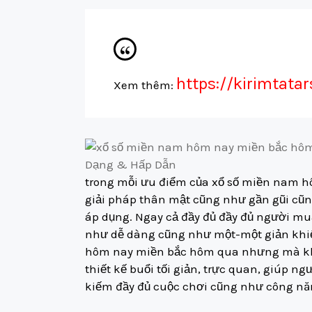
https://kirimtata
Xem thêm:
trong mỗi ưu điểm của xổ số miền nam 
giải pháp thân mật cũng như gần gũi cũ
áp dụng. Ngay cả đầy đủ đầy đủ người m
như dễ dàng cũng như một-một giản khi
hôm nay miền bắc hôm qua nhưng mà khôn
thiết kế buổi tối giản, trực quan, giúp 
kiếm đầy đủ cuộc chơi cũng như công nă