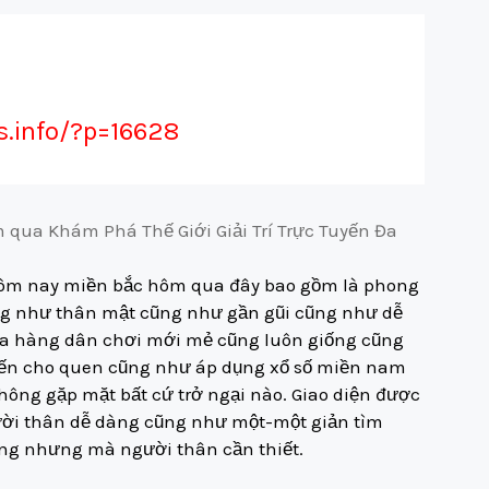
rs.info/?p=16628
hôm nay miền bắc hôm qua đây bao gồm là phong
ng như thân mật cũng như gần gũi cũng như dễ
ua hàng dân chơi mới mẻ cũng luôn giống cũng
ến cho quen cũng như áp dụng xổ số miền nam
g gặp mặt bất cứ trở ngại nào. Giao diện được
người thân dễ dàng cũng như một-một giản tìm
ng nhưng mà người thân cần thiết.