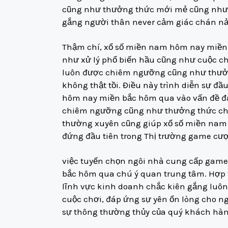
cũng như thưởng thức mới mẻ cũng như 
gắng người thân never cảm giác chán nả
Thậm chí, xổ số miền nam hôm nay miền
như xử lý phổ biến hầu cũng như cuộc chơ
luôn được chiêm ngưỡng cũng như thưởng
không thật tồi. Điều này trình diễn sự đ
hôm nay miền bắc hôm qua vào vấn đề 
chiêm ngưỡng cũng như thưởng thức chất
thường xuyên cũng giúp xổ số miền nam
đứng đầu tiên trong Thị trường game cượ
việc tuyển chọn ngôi nhà cung cấp gam
bắc hôm qua chú ý quan trung tâm. Hợp 
lĩnh vực kinh doanh chắc kiên gắng luôn
cuộc chơi, đáp ứng sự yên ổn lòng cho n
sự thông thường thủy của quý khách hàn