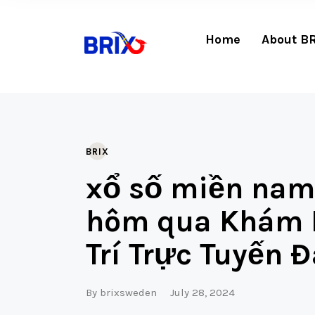
Home
About B
BRIX
xổ số miền nam
hôm qua Khám P
Trí Trực Tuyến 
By
brixsweden
July 28, 2024