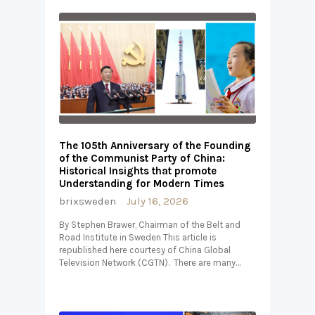
The 105th Anniversary of the Founding
of the Communist Party of China:
Historical Insights that promote
Understanding for Modern Times
brixsweden
July 16, 2026
By Stephen Brawer, Chairman of the Belt and
Road Institute in Sweden This article is
republished here courtesy of China Global
Television Network (CGTN). There are many…