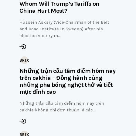
Whom Will Trump’s Tariffs on
China Hurt Most?
Hussein Askary (Vice-Chairman of the Belt
and Road Institute in Sweden) After his
election victory in…
BRIX
Những trận cầu tâm điểm hôm nay
trên cakhia – Đồng hành cùng
những pha bóng nghẹt thở và tiết
mục đỉnh cao
Những trận cầu tâm điểm hôm nay trên
cakhia không chỉ đơn thuần là các…
BRIX