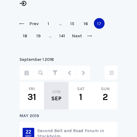
Prev
1
…
15
16
17
18
19
…
141
Next
September 1 2018
FRI
SAT
SUN
MON
2018
31
1
2
3
SEP
MAY 2019
Second Belt and Road Forum in
22
Stockholm
MAY