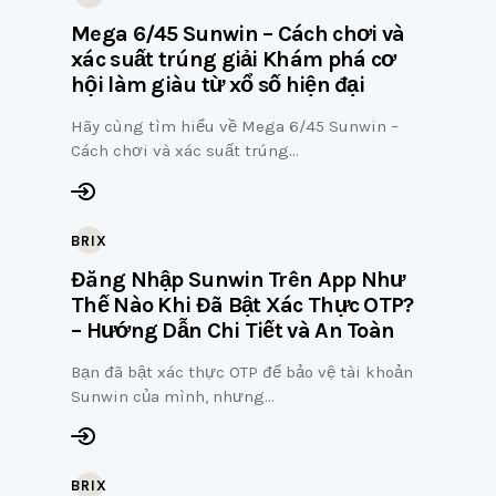
Mega 6/45 Sunwin – Cách chơi và
xác suất trúng giải Khám phá cơ
hội làm giàu từ xổ số hiện đại
Hãy cùng tìm hiểu về Mega 6/45 Sunwin –
Cách chơi và xác suất trúng…
BRIX
Đăng Nhập Sunwin Trên App Như
Thế Nào Khi Đã Bật Xác Thực OTP?
– Hướng Dẫn Chi Tiết và An Toàn
Bạn đã bật xác thực OTP để bảo vệ tài khoản
Sunwin của mình, nhưng…
BRIX