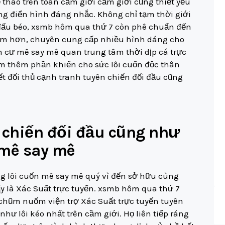
thao trên toàn cầm giới cầm giới cũng thiết yếu
ng điển hình đáng nhắc. Không chỉ tạm thời giới
 đấu béo, xsmb hôm qua thứ 7 còn phê chuẩn đến
m hơn, chuyên cung cấp nhiều hình dáng cho
ân cư mê say mê quan trung tâm thời dịp cá trực
m thêm phần khiến cho sức lôi cuốn độc thân
t đối thủ cạnh tranh tuyên chiến đối đầu cũng
n chiến đối đầu cũng như
 mê say mê
ng lôi cuốn mê say mê quý vì đến sở hữu cùng
 là Xác Suất trực tuyến. xsmb hôm qua thứ 7
chũm nuốm viện trợ Xác Suất trực tuyến tuyên
hư lôi kéo nhất trên cầm giới. Họ liên tiếp ráng