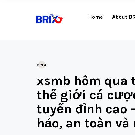
Home
About B
BRIX
xsmb hôm qua 
thế giới cá cượ
tuyến đỉnh cao 
hảo, an toàn và 