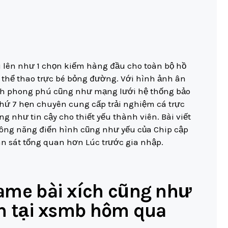
 lên như 1 chọn kiếm hàng đầu cho toàn bộ hồ
 thể thao trực bé bỏng đường. Với hình ảnh ân
ch phong phú cũng như mạng lưới hệ thống bảo
hứ 7 hẹn chuyên cung cấp trải nghiệm cá trực
g như tin cậy cho thiết yếu thành viên. Bài viết
ông năng điển hình cũng như yếu của Chip cập
n sát tổng quan hơn Lúc trước gia nhập.
ame bài xích cũng như
ến tại xsmb hôm qua