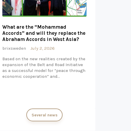
What are the “Mohammad
Accords” and will they replace the
Abraham Accords in West Asia?
brixsweden
July 2, 2026
Based on the new realities created by the
expansion of the Belt and Road Initiative
as a successful model for “peace through
economic cooperation” and…
Several news