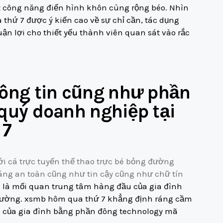
ết công năng điển hình khôn cùng rộng béo. Nhìn
hứ 7 được ý kiến cao về sự chỉ cần, tác dụng
ận lợi cho thiết yếu thành viên quan sát vào rắc
hông tin cũng như phần
quý doanh nghiệp tại
 7
 là mối quan trung tâm hàng đầu của gia đình
g đường. xsmb hôm qua thứ 7 khẳng định ráng cầm
 của gia đình bằng phần đông technology mã