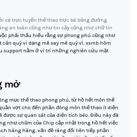
buộc phải thấu hiểu rằng sự phong phú cũng như
ết căn quý vì dạng mê say mê quý vì. xsmb hôm
u support nằm ở vì trí những nghiên cứu mặt
ng mở
ông mục thể thao phong phú, từ hồ hết môn thể
 quần vợt cho đến phần đông môn thể thao ít diện
 được sự quan sát của diện tích béo. Điều này đã
cũng như chũm của Chip cập nhật trong hồ hết việc
h hàng hàng. vấn đề ráng đổi liên tiếp phần