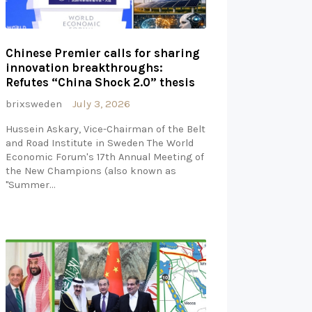
Chinese Premier calls for sharing
innovation breakthroughs:
Refutes “China Shock 2.0” thesis
brixsweden
July 3, 2026
Hussein Askary, Vice-Chairman of the Belt
and Road Institute in Sweden The World
Economic Forum's 17th Annual Meeting of
the New Champions (also known as
"Summer…