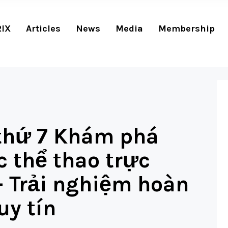
RIX
Articles
News
Media
Membership
thứ 7 Khám phá
c thể thao trực
– Trải nghiệm hoàn
uy tín