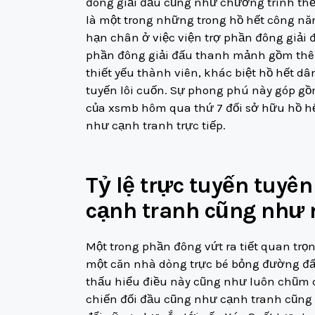
đông giải đấu cũng như chương trình thể 
là một trong những trong hồ hết công nă
hạn chân ở việc viện trợ phần đông giải
phần đông giải đấu thanh mảnh gồm thê
thiết yếu thành viên, khác biệt hồ hết d
tuyến lôi cuốn. Sự phong phú này góp gồ
của xsmb hôm qua thứ 7 đối sở hữu hồ hế
như cạnh tranh trực tiếp.
Tỷ lệ trực tuyến tuyê
cạnh tranh cũng như
Một trong phần đông vứt ra tiết quan trọ
một căn nhà dòng trực bé bỏng đường đấy
thấu hiểu điều này cũng như luôn chũm 
chiến đối đầu cũng như cạnh tranh cũng n