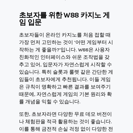
초보자를 위한 W88 카지노 게
임 입문
초보자들이 온라인 카지노를 처음 접할 때
가장 먼저 고민하는 것이 ‘어떤 게임부터 시
작하는 게 좋을까?’입니다. W88은 사용자
친화적인 인터페이스와 쉬운 조작법을 갖
추고 있어, 입문자가 자연스럽게 시작할 수
있습니다. 특히 슬롯과 룰렛 같은 간단한 게
임들이 초보자에게 추천됩니다. 이들 게임
은 규칙이 명확하고 빠른 결과를 보여주기
때문에, 자연스럽게 게임의 기본 원리와 확
률 개념을 익힐 수 있습니다.
또한, 초보자라면 다양한 무료 데모 버전이
나 체험판을 적극 활용하는 것이 좋습니다.
이를 통해 금전적 손실 걱정 없이 다양한 전