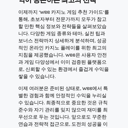
익이 공존하는 최고의 선택
이제까지 ‘W88 카지노 게임 추천 가이드’를
통해, 초보자부터 전문가까지 모두가 참고
할 만한 핵심 정보와 전략들을 살펴보았습
니다. 다양한 게임 종류와 테마, 실전 팁과
보너스 전략까지 상세하게 분석하며, 성공
적인 온라인 카지노 플레이를 위한 최고의
지침을 제공했습니다. W88은 사용자 안전
과 게임 다양성에서 이미 검증된 플랫폼으
로, 신뢰할 수 있는 환경에서 즐겁게 수익을
쌓을 수 있습니다.
이제 여러분은 준비된 상태로, W88에서 특
별한 경험과 함께 안정적인 수익을 누리실
수 있습니다. 최종적으로 중요한 것은 규칙
준수와 자기 관리를 잊지 않으며 재미를 최
우선으로 두는 것입니다. 앞으로도 꾸준한
연습과 전략적 접근으로, 도전의 성공을 이