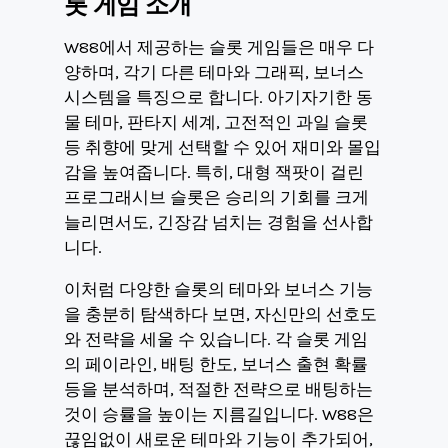
롯 게임 소개
W88에서 제공하는 슬롯 게임들은 매우 다
양하며, 각기 다른 테마와 그래픽, 보너스
시스템을 특징으로 합니다. 아기자기한 동
물 테마, 판타지 세계, 고전적인 과일 슬롯
등 취향에 맞게 선택할 수 있어 재미와 몰입
감을 높여줍니다. 특히, 대형 잭팟이 걸린
프로그래시브 슬롯은 승리의 기회를 크게
늘리면서도, 긴장감 넘치는 경험을 선사합
니다.
이처럼 다양한 슬롯의 테마와 보너스 기능
을 충분히 탐색하다 보면, 자신만의 선호도
와 전략을 세울 수 있습니다. 각 슬롯 게임
의 페이라인, 배팅 한도, 보너스 출현 확률
등을 분석하며, 적절한 전략으로 배팅하는
것이 승률을 높이는 지름길입니다. W88은
끊임없이 새로운 테마와 기능이 추가되어,