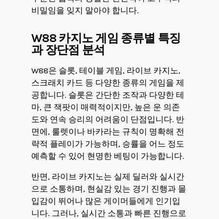
비밀임을 잊지 말아야 합니다.
W88 카지노 게임 종류별 특징
과 장단점 분석
W88은 슬롯, 테이블 게임, 라이브 카지노,
스크래치 카드 등 다양한 종류의 게임을 제
공합니다. 슬롯은 간단한 조작과 다양한 테
마, 큰 잭팟이 매력적이지만, 높은 운 의존
도와 연속 승리의 어려움이 단점입니다. 반
면에, 룰렛이나 바카라는 규칙이 명확해 전
략적 플레이가 가능하며, 승률을 어느 정도
예측할 수 있어 현명한 베팅이 가능합니다.
반면, 라이브 카지노는 실제 딜러와 실시간
으로 소통하며, 현실감 있는 경기 진행과 몰
입감이 뛰어나 많은 게이머들에게 인기입
니다. 그러나, 실시간 소통과 빠른 진행으로