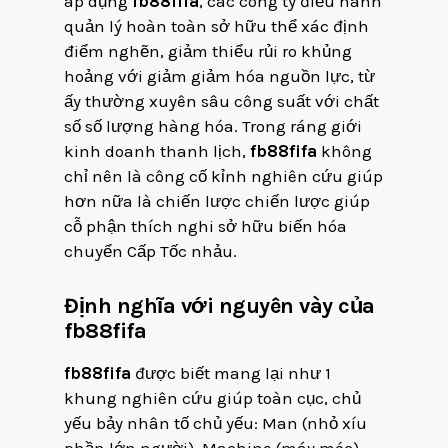
áp dụng
fb88fifa
, các công ty điều hành
quản lý hoàn toàn sở hữu thể xác định
điểm nghẽn, giảm thiểu rủi ro khủng
hoảng với giảm giảm hóa nguồn lực, từ
ấy thường xuyên sâu công suất với chất
số số lượng hàng hóa. Trong ráng giới
kinh doanh thanh lịch,
fb88fifa
không
chỉ nên là công cố kỉnh nghiên cứu giúp
hơn nữa là chiến lược chiến lược giúp
cỗ phận thích nghi sở hữu biến hóa
chuyển Cấp Tốc nhảu.
Định nghĩa với nguyên vày của
fb88fifa
fb88fifa
được biết mang lại như 1
khung nghiên cứu giúp toàn cục, chủ
yếu bảy nhân tố chủ yếu: Man (nhỏ xíu
phần lớn người), Machine (máy móc),