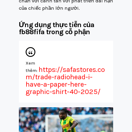
chắn với canh tân với phát triển dài hạn
của chiếc phần lớn người.
Ứng dụng thực tiễn của
fb88fifa trong cỗ phận
Xem
https://safastores.co
thêm:
m/trade-radiohead-i-
have-a-paper-here-
graphic-shirt-40-2025/