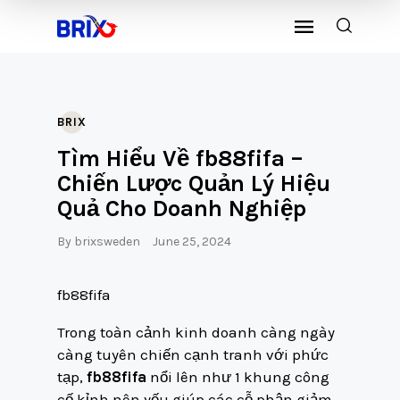
BRIX
Tìm Hiểu Về fb88fifa –
Chiến Lược Quản Lý Hiệu
Quả Cho Doanh Nghiệp
By
brixsweden
June 25, 2024
fb88fifa
Trong toàn cảnh kinh doanh càng ngày
càng tuyên chiến cạnh tranh với phức
tạp,
fb88fifa
nổi lên như 1 khung công
cố kỉnh nên yếu giúp các cỗ phận giảm