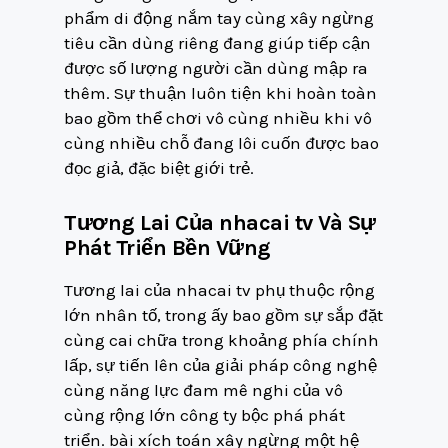
phẩm di động nắm tay cùng xây ngừng
tiêu cần dùng riêng đang giúp tiếp cận
được số lượng người cần dùng mập ra
thêm. Sự thuận luôn tiện khi hoàn toàn
bao gồm thể chơi vô cùng nhiều khi vô
cùng nhiều chỗ đang lôi cuốn được bao
đọc giả, đặc biệt giới trẻ.
Tương Lai Của nhacai tv Và Sự
Phát Triển Bền Vững
Tương lai của nhacai tv phụ thuộc rộng
lớn nhân tố, trong ấy bao gồm sự sắp đặt
cùng cai chữa trong khoảng phía chính
lấp, sự tiến lên của giải pháp công nghệ
cùng năng lực đam mê nghi của vô
cùng rộng lớn công ty bộc phá phát
triển. bài xích toán xây ngừng một hệ