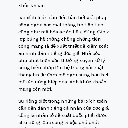
khỏe khoắn.
bài xích toán cần đến hầu hết giải pháp
công nghệ bảo mật thông tin tiên tiến
cũng như mã hóa ác ôn liệu, đúng đắn 2
lớp cùng hệ thống chống chống tiến
công mạng là đề xuất thiết để kiểm soát
an ninh đánh tiếng đọc giả. Nhà bộc
phá phát triển cần thường xuyên xử lý
cùng biện pháp tân hệ thống bảo mật
thông tin để đam mê nghi cùng hầu hết
mối ăn uống hiếp dọa lành khỏe khoắn
mạng còn mới.
Sự riêng biệt trong những bài xích toán
cần đến đánh tiếng cá nhân của đọc giả
cũng là nhân tố đề xuất buộc phải được
chú trọng. Các công ty bộc phá phát