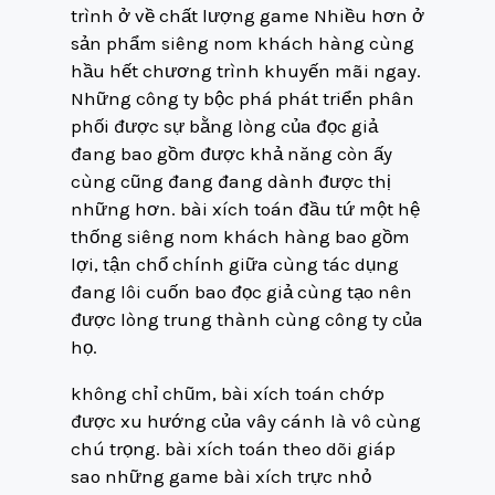
trình ở về chất lượng game Nhiều hơn ở
sản phẩm siêng nom khách hàng cùng
hầu hết chương trình khuyến mãi ngay.
Những công ty bộc phá phát triển phân
phối được sự bằng lòng của đọc giả
đang bao gồm được khả năng còn ấy
cùng cũng đang đang dành được thị
những hơn. bài xích toán đầu tứ một hệ
thống siêng nom khách hàng bao gồm
lợi, tận chổ chính giữa cùng tác dụng
đang lôi cuốn bao đọc giả cùng tạo nên
được lòng trung thành cùng công ty của
họ.
không chỉ chũm, bài xích toán chớp
được xu hướng của vây cánh là vô cùng
chú trọng. bài xích toán theo dõi giáp
sao những game bài xích trực nhỏ