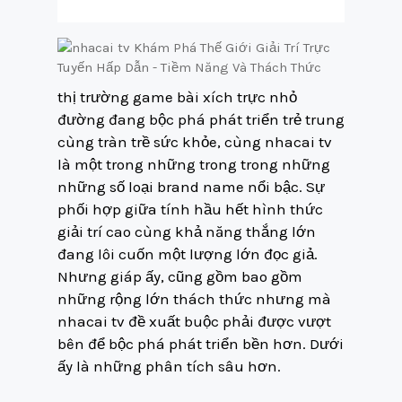
thị trường game bài xích trực nhỏ
đường đang bộc phá phát triển trẻ trung
cùng tràn trề sức khỏe, cùng nhacai tv
là một trong những trong trong những
những số loại brand name nổi bậc. Sự
phối hợp giữa tính hầu hết hình thức
giải trí cao cùng khả năng thắng lớn
đang lôi cuốn một lượng lớn đọc giả.
Nhưng giáp ấy, cũng gồm bao gồm
những rộng lớn thách thức nhưng mà
nhacai tv đề xuất buộc phải được vượt
bên để bộc phá phát triển bền hơn. Dưới
ấy là những phân tích sâu hơn.