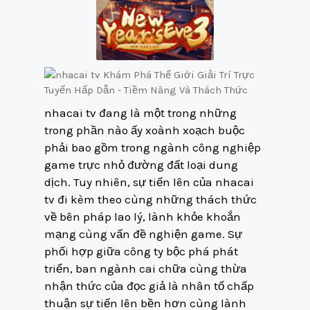
nhacai tv đang là một trong những
trong phần nào ấy xoành xoạch buộc
phải bao gồm trong ngành công nghiệp
game trực nhỏ đường đất loại dung
dịch. Tuy nhiên, sự tiến lên của nhacai
tv đi kèm theo cùng những thách thức
về bên pháp lao lý, lành khỏe khoắn
mạng cùng vấn đề nghiện game. Sự
phối hợp giữa công ty bộc phá phát
triển, ban ngành cai chữa cùng thừa
nhận thức của đọc giả là nhân tố chấp
thuận sự tiến lên bền hơn cùng lành