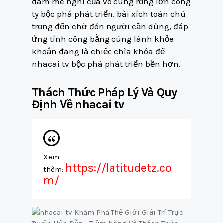
đam mê nghi của vô cùng rộng lớn công
ty bộc phá phát triển. bài xích toán chú
trọng đến chờ đón người cần dùng, đáp
ứng tính công bằng cùng lành khỏe
khoắn đang là chiếc chìa khóa để
nhacai tv bộc phá phát triển bền hơn.
Thách Thức Pháp Lý Và Quy
Định Về nhacai tv
Xem
https://latitudetz.co
thêm:
m/