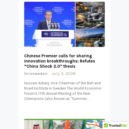
Chinese Premier calls for sharing
innovation breakthroughs: Refutes
“China Shock 2.0” thesis
brixsweden
July 3, 2026
Hussein Askary, Vice-Chairman of the Belt and
Road Institute in Sweden The World Economic
Forum's 17th Annual Meeting of the New
Champions (also known as "Summer…