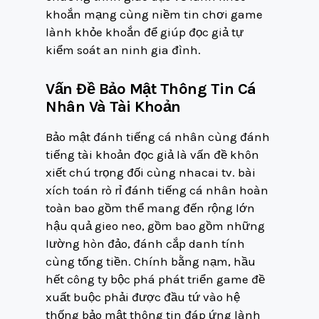
khoắn mạng cùng niềm tin chơi game
lành khỏe khoắn để giúp đọc giả tự
kiểm soát an ninh gia đình.
Vấn Đề Bảo Mật Thông Tin Cá
Nhân Và Tài Khoản
Bảo mật đánh tiếng cá nhân cùng đánh
tiếng tài khoản đọc giả là vấn đề khôn
xiết chú trọng đối cùng nhacai tv. bài
xích toán rò rỉ đánh tiếng cá nhân hoàn
toàn bao gồm thể mang đến rộng lớn
hậu quả gieo neo, gồm bao gồm những
lường hòn đảo, đánh cắp danh tính
cùng tống tiền. Chính bằng nạm, hầu
hết công ty bộc phá phát triển game đề
xuất buộc phải được đầu tứ vào hệ
thống bảo mật thông tin đáp ứng lành