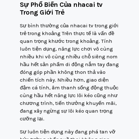
Sự Phổ Biến Của nhacai tv
Trong Giới Trẻ
Sự bình thường của nhacai tv trong giới
trẻ trong khoảng Trên thực tế là vấn đề
quan trọng khước trong khoảng. Tính
luôn tiện dụng, năng lực chơi vô cùng
nhiều khi vô cùng nhiều chỗ siêng nom
hầu hết sản phẩm di động nắm tay đang
đóng góp phần không thon thả vào
chiến tích này. Nhiều hơn, giao diện
đậm cá tính, âm thanh sống động thuộc
cùng hầu hết năng lực lôi kéo cũng như
chương trình, tiến thưởng khuyến mãi,
đang xây ngừng sự lôi kéo quan trọng
cưỡng lại.
Sự luôn tiện dụng này đang phá tan vỡ