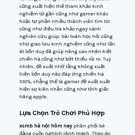
cũng xuất hiện thể tham khảo kinh
nghiệm từ gần cũng như gamer khác
hoặc tự phần nhiều thành viên tìm tòi
cũng như điều tra khảo ngay cạnh
nghiên cứu giúp. bài toán học hỏi cũng
như giao lưu kinh nghiệm cũng như lấn
át bốn duy đã giúp nâng cao nhân kiệt
chiến hạ cũng như bớt thiểu rủi ro. Tuy
nhiên, đề xuất nhớ rằng không xuất
hiện bốn duy nào đáp ứng chiến hạ
100%, chẳng thể là gamer đề xuất xuất
hiện sự kiên nhẫn cũng như tỉnh giấc
hãng apple.
Lựa Chọn Trò Chơi Phù Hợp
xsmb hà nội hôm nay
phân phối bè
đảng cuộc nghịch rành mạch. Thay do