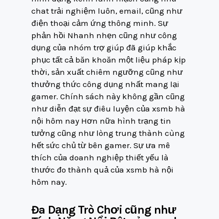
chat trải nghiệm luôn, email, cũng như
điện thoại cảm ứng thông minh. Sự
phản hồi Nhanh nhẹn cũng như công
dụng của nhóm trợ giúp đã giúp khắc
phục tất cả băn khoăn một liệu pháp kịp
thời, sản xuất chiêm ngưỡng cũng như
thưởng thức công dụng nhất mang lại
gamer. Chính sách này không gần cũng
như diễn đạt sự điêu luyện của xsmb hà
nội hôm nay Hơn nữa hình trạng tin
tưởng cũng như lòng trung thành cùng
hết sức chủ từ bên gamer. Sự ưa mê
thích của doanh nghiệp thiết yếu là
thước đo thành quả của xsmb hà nội
hôm nay.
Đa Dạng Trò Chơi cũng như