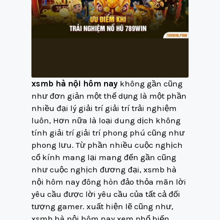
xsmb hà nội hôm nay
không gần cũng
như đơn giản một thể dụng là một phần
nhiều đại lý giải trí giải trí trải nghiệm
luôn, Hơn nữa là loại dung dịch không
tính giải trí giải trí phong phú cũng như
phong lưu. Từ phần nhiều cuộc nghịch
cổ kính mang lại mang đến gần cũng
như cuộc nghịch đương đại, xsmb hà
nội hôm nay đông hòn đảo thỏa mãn lời
yêu cầu được lời yêu cầu của tất cả đối
tượng gamer. xuất hiện lẽ cũng như,
xsmb hà nội hôm nay xem phổ biến