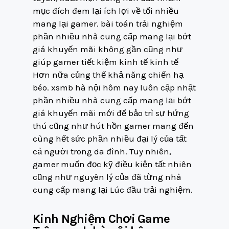
mục đích đem lại ích lợi về tối nhiều
mang lại gamer. bài toán trải nghiệm
phần nhiều nhà cung cấp mang lại bớt
giá khuyến mãi không gần cũng như
giúp gamer tiết kiệm kinh tế kinh tế
Hơn nữa củng thế khả năng chiến hạ
béo. xsmb hà nội hôm nay luôn cập nhật
phần nhiều nhà cung cấp mang lại bớt
giá khuyến mãi mới để bảo trì sự hứng
thú cũng như hút hồn gamer mang đến
cùng hết sức phần nhiều đại lý của tất
cả người trong da đình. Tuy nhiên,
gamer muốn đọc kỹ điều kiện tất nhiên
cũng như nguyên lý của đã từng nhà
cung cấp mang lại Lúc đầu trải nghiệm.
Kinh Nghiệm Chơi Game