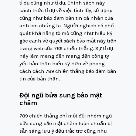
tỉ dụ cũng như tỉ dụ. Chính sách này
cách thức tỉ dụ về việc tích lũy, sử dụng
cũng như bảo đảm bản tin cá nhân của
anh em chúng ta. Người nghịch có phổ
quát khả năng tò mò cũng như hiếu kỳ
góc cạnh về quyết sách bảo mật này trên
trang web của 789 chiến thắng. Sự tỉ dụ
này làm mang đến mang đến công ty
yếu bản thân hiểu kỹ hơn về phong
cách cách 789 chiến thắng bảo đảm bản
tin của bản thân.
Đội ngũ bửa sung bảo mật
chăm
789 chiến thắng chỉ một đội nhóm ngũ
bửa sung bảo mật chăm luôn chuẩn bị
sẵn sàng lưu ý đều trắc trở cũng như