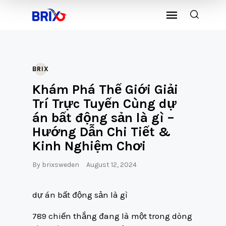
BRIX
Khám Phá Thế Giới Giải
Trí Trực Tuyến Cùng dự
án bất động sản là gì –
Hướng Dẫn Chi Tiết &
Kinh Nghiệm Chơi
By
brixsweden
August 12, 2024
dự án bất động sản là gì
789 chiến thắng đang là một trong dòng