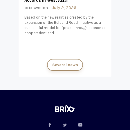
Accords in West Asia?
brixsweden
July 2, 2026
Based on the new realities created by the
expansion of the Belt and Road Initiative as a
successful model for “peace through economic
cooperation” and…
Several news