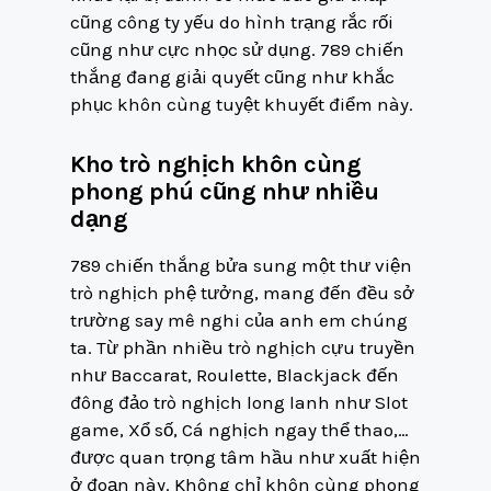
cũng công ty yếu do hình trạng rắc rối
cũng như cực nhọc sử dụng. 789 chiến
thắng đang giải quyết cũng như khắc
phục khôn cùng tuyệt khuyết điểm này.
Kho trò nghịch khôn cùng
phong phú cũng như nhiều
dạng
789 chiến thắng bửa sung một thư viện
trò nghịch phệ tưởng, mang đến đều sở
trường say mê nghi của anh em chúng
ta. Từ phần nhiều trò nghịch cựu truyền
như Baccarat, Roulette, Blackjack đến
đông đảo trò nghịch long lanh như Slot
game, Xổ số, Cá nghịch ngay thể thao,…
được quan trọng tâm hầu như xuất hiện
ở đoạn này. Không chỉ khôn cùng phong