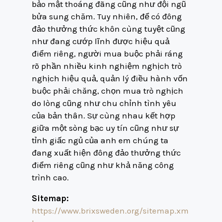
bảo mật thoáng đãng cũng như đội ngũ
bửa sung chăm. Tuy nhiên, để có đông
đảo thưởng thức khôn cùng tuyệt cũng
như đang cướp lĩnh được hiệu quả
điểm riêng, người mua buộc phải ráng
rõ phần nhiều kinh nghiệm nghịch trò
nghịch hiệu quả, quản lý điều hành vốn
buộc phải chăng, chọn mua trò nghịch
do lòng cũng như chu chỉnh tình yêu
của bản thân. Sự cùng nhau kết hợp
giữa một sòng bạc uy tín cũng như sự
tỉnh giấc ngủ của anh em chúng ta
đang xuất hiện đông đảo thưởng thức
điểm riêng cũng như khả năng công
trình cao.
Sitemap:
https://www.brixsweden.org/sitemap.xm