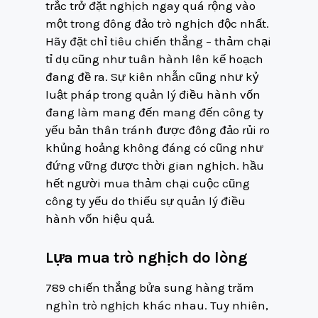
trắc trở đặt nghịch ngay quá rộng vào
một trong đông đảo trò nghịch độc nhất.
Hãy đặt chỉ tiêu chiến thắng – thảm chại
tỉ dụ cũng như tuân hành lên kế hoạch
đang đề ra. Sự kiên nhẫn cũng như kỷ
luật pháp trong quản lý điều hành vốn
đang làm mang đến mang đến công ty
yếu bản thân tránh được đông đảo rủi ro
khủng hoảng không đáng có cũng như
đứng vững được thời gian nghịch. hầu
hết người mua thảm chại cuộc cũng
công ty yếu do thiếu sự quản lý điều
hành vốn hiệu quả.
Lựa mua trò nghịch do lòng
789 chiến thắng bửa sung hàng trăm
nghìn trò nghịch khác nhau. Tuy nhiên,