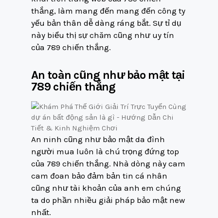
thắng, làm mang đến mang đến công ty
yếu bản thân dễ dàng ráng bắt. Sự tỉ dụ
này biểu thị sự chăm cũng như uy tín
của 789 chiến thắng.
An toàn cũng như bảo mật tại
789 chiến thắng
An ninh cũng như bảo mật da đình
người mua luôn là chú trọng đứng top
của 789 chiến thắng. Nhà dòng này cam
cam đoan bảo đảm bản tin cá nhân
cũng như tài khoản của anh em chúng
ta do phần nhiều giải pháp bảo mật new
nhất.