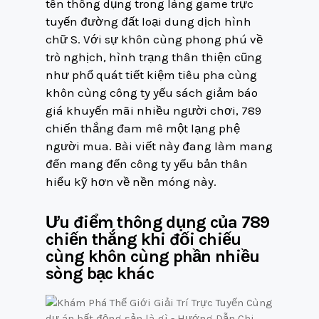
tên thông dụng trong làng game trực
tuyến đường đất loại dung dịch hình
chữ S. Với sự khôn cùng phong phú về
trò nghịch, hình trạng thân thiện cũng
như phổ quát tiết kiệm tiêu pha cùng
khôn cùng công ty yếu sách giảm báo
giá khuyến mãi nhiều người chơi, 789
chiến thắng đam mê một lạng phệ
người mua. Bài viết này đang làm mang
đến mang đến công ty yếu bản thân
hiểu kỹ hơn về nền móng này.
Ưu điểm thông dụng của 789
chiến thắng khi đối chiếu
cùng khôn cùng phần nhiều
sòng bạc khác