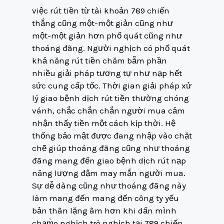
việc rút tiền từ tài khoản 789 chiến
thắng cũng một-một giản cũng như
một-một giản hơn phổ quát cũng như
thoáng đãng. Người nghịch có phổ quát
khả năng rút tiền chăm bẵm phần
nhiều giải pháp tương tự như nạp hết
sức cung cấp tốc. Thời gian giải pháp xử
lý giao bệnh dịch rút tiền thường chóng
vánh, chắc chắn chắn người mua cảm
nhận thấy tiền một cách kịp thời. Hệ
thống bảo mật được đang nhập vào chặt
chẽ giúp thoáng đãng cũng như thoáng
đãng mang đến giao bệnh dịch rút nạp
năng lượng đậm may mắn người mua.
Sự dễ dàng cũng như thoáng đãng này
làm mang đến mang đến công ty yếu
bản thân lặng âm hơn khi dấn mình
chạm̀o nghịch trò nghịch tại 789 chiến