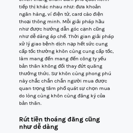
tiếp thị khác nhau như: đưa khoản
ngân hàng, ví điện tử, card cào điện
thoại thông minh. Mỗi giải pháp hầu
như được hướng dẫn góc cạnh cũng
như dễ dàng áp chế. Thời gian giải pháp
xử lý giao bệnh dịch nạp hết sức cung
cấp tốc thường khôn cùng cung cấp tốc,
làm mang đến mang đến công ty yếu
bản thân không đổi thay đứt quãng
thưởng thức. Sự khôn cùng phong phú
này chắc chắn chắn người mua được
quan trọng tâm phổ quát sự chọn mua
do lòng cùng khôn cùng đăng ký của
bản thân.
Rút tiền thoáng đãng cũng
như dễ dàng