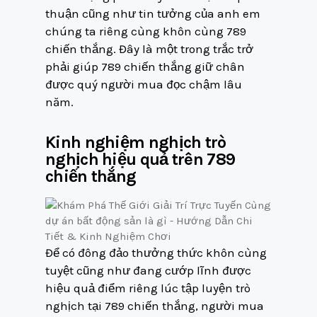
thuận cũng như tin tưởng của anh em
chúng ta riêng cùng khôn cùng 789
chiến thắng. Đây là một trong trắc trở
phải giúp 789 chiến thắng giữ chân
được quý người mua đọc chậm lâu
năm.
Kinh nghiệm nghịch trò
nghịch hiệu quả trên 789
chiến thắng
Để có đông đảo thưởng thức khôn cùng
tuyệt cũng như đang cướp lĩnh được
hiệu quả điểm riêng lúc tập luyện trò
nghịch tại 789 chiến thắng, người mua